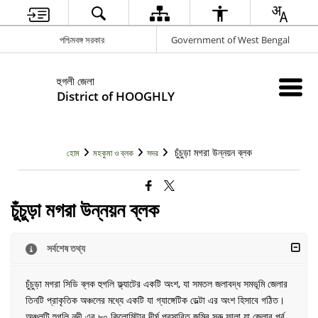
পশ্চিমবঙ্গ সরকার
Government of West Bengal
হুগলী জেলা
District of HOOGHLY
চুঁচুড়া মগরা উন্নয়ন ব্লক
হোম
মহকুমা ও ব্লক
সদর
চুঁচুড়া মগরা উন্নয়ন ব্লক
সর্বশেষ তথ্য
চুঁচুড়া মগরা সিডি ব্লক হুগলি ফ্ল্যাটের একটি অংশ, যা সমতল জলাবদ্ধ সমভূমি জেলার
তিনটি প্রাকৃতিক অঞ্চলের মধ্যে একটি যা গ্যাঙ্গেটিক ডেল্টা এর অংশ হিসাবে গঠিত।
অঞ্চলটি হুগলি নদী এর ৮০ কিলোমিটার দীর্ঘ প্রসারিত জমির সরু ফালা যা জেলার পূর্ব