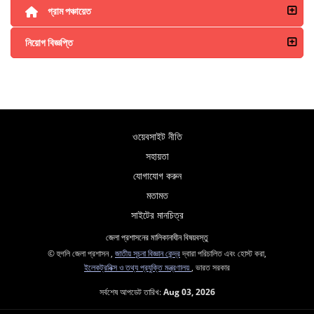
গ্রাম পঞ্চায়েত
নিয়োগ বিজ্ঞপ্তি
ওয়েবসাইট নীতি
সহায়তা
যোগাযোগ করুন
মতামত
সাইটের মানচিত্র
জেলা প্রশাসনের মালিকানাধীন বিষয়বস্তু
© হুগলি জেলা প্রশাসন ,
জাতীয় সূচনা বিজ্ঞান কেন্দ্র
দ্বারা পরিচালিত এবং হোস্ট করা,
ইলেকট্রনিক্স ও তথ্য প্রযুক্তি মন্ত্রণালয়
, ভারত সরকার
সর্বশেষ আপডেট তারিখ:
Aug 03, 2026