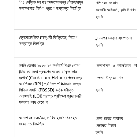
“২৫ মেট্রিক টন ধারণক্ষমতাসম্পন্ন পেঁয়াজ/রসুন
পশ্চিমবঙ্গ সরকার
সংরক্ষণাগার নির্মাণ” প্রকল্প সংক্রান্ত বিজ্ঞপ্তি
সহকারী অধিকর্তা, কৃষি বিপণন 
হুগলি
ফ্লেবোটোমিস্ট (অস্থায়ী ভিত্তিতে) নিয়োগ
চন্দননগর মহকুমা হাসপাতাল
সংক্রান্ত বিজ্ঞপ্তি
হুগলি
হুগলি জেলায় ২০২৬-২৭ অর্থবর্ষে পিএম পোষণ
জেলাশাসক ও কালেক্টরের কার্
(মিড-ডে মিল) প্রকল্পের আওতায় ‘কুক-কাম-
হেল্পার’ (Cook-cum-Helper) পদের জন্য
দক্ষতা উন্নয়ন শাখা

আরপিএল (RPL) প্রশিক্ষণ পরিচালনার লক্ষ্যে
পিবিএসএসডি (PBSSD) কর্তৃক স্বীকৃত
হুগলি
এলওআই (LOI) প্রাপ্ত প্রশিক্ষণ প্রদানকারী
সংস্থার কাছ থেকে প্
আদেশ নং ১১৪/এন, তারিখ ২৩/০৭/২০২৬
জেলা জজের কার্যালয়
সংক্রান্ত বিজ্ঞপ্তি
নেজারত বিভাগ
হুগলি