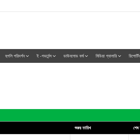
হুগলি পরিদর্শন
ই -গভর্নেন্স
ডাউনলোড ফর্ম
মিডিয়া গ্যালারি
রিপোর্টিং
শুরুর তারিখ
শেষ 