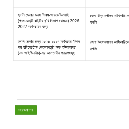
হুগলি জেলার জন্য পিএম-আরকেভিওয়াই
জেলা উদ্যানপালন আধিকারিকের
(প্রধানমন্ত্রী রাষ্ট্রীয় কৃষি বিকাশ যোজনা) 2026-
হুগলি
2027 অর্থবছরের জন্য
হুগলি জেলার জন্য ২০২৬-২০২৭ অর্থবছরে ‘মিশন
জেলা উদ্যানপালন আধিকারিকের
ফর ইন্টিগ্রেটেড ডেভেলপমেন্ট অফ হর্টিকালচার’
হুগলি
(এম আইডিএইচ)-এর আওতাধীন প্রকল্পসমূহ
সংরক্ষণাগার