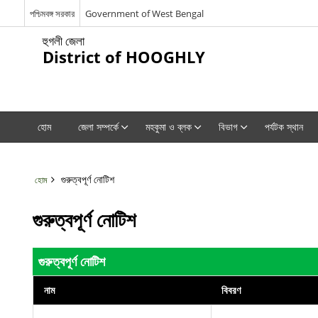
পশ্চিমবঙ্গ সরকার
Government of West Bengal
হুগলী জেলা
District of HOOGHLY
হোম
জেলা সম্পর্কে
মহকুমা ও ব্লক
বিভাগ
পর্যটক স্থান
গুরুত্বপূর্ণ নোটিশ
হোম
গুরুত্বপূর্ণ নোটিশ
গুরুত্বপূর্ণ নোটিশ
নাম
বিবরণ