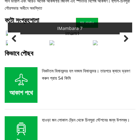
সান ডায়াল এবং আরও অনেক আকর্ষণীয় জিনিস এই স্পটটির বিশেষ আকর্ষণ। হুগলি-চিনসুরা
পৌরসভার অধীনে অবস্থিত
ফটো সংগ্রহশালা
সব দেখাও
IMambara 7
কিভাবে পৌছব
নিকটতম বিমানবন্দর হল দমদম বিমানবন্দর। তারপরে ক্যাবে ভ্রমণ
করুন প্রায় 54 কিমি
আকাশ পথে
হাওড়া জন লোকাল ট্রেন থেকে চিনসুরা স্টেশনের জন্য উপলব্ধ।