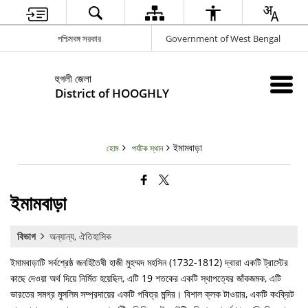
পশ্চিমবঙ্গ সরকার
Government of West Bengal
হুগলী জেলা
District of HOOGHLY
ইমামবাড়া
হোম
পর্যটক স্থান
ইমামবাড়া
বিভাগ
অন্যান্য, ঐতিহাসিক
ইমামবাড়াটি সর্বশ্রেষ্ঠ জনহিতৈষী হাজী মুহম্মদ মহসিন (1732-1812) দ্বারা একটি ট্রাস্টের
কাছে দেওয়া অর্থ দিয়ে নির্মিত হয়েছিল, এটি 19 শতকের একটি স্থাপত্যের জাঁকজমক, এটি
ভারতের সমগ্র মুসলিম সম্প্রদায়ের একটি পবিত্র মন্দির। বিশাল ক্লক টাওয়ার, একটি কংক্রিট